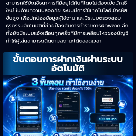
สามารถใช้บัญชีธนาคารที่มีอยู่ได้ทันทีโดยไม่ต้องเปิดบัญชี
ใหม่ ในด้านความปลอดภัย ระบบมีการใช้เทคโนโลยีเข้ารหัส
ขั้นสูง เพื่อปกป้องข้อมูลผู้ใช้งาน และมีระบบตรวจสอบ
ธุรกรรมอัตโนมัติที่ช่วยป้องกันการทำรายการผิดพลาด อีก
ทั้งยังมีระบบแจ้งเตือนทุกครั้งที่มีการเคลื่อนไหวของบัญชี
ทำให้ผู้เล่นสามารถติดตามสถานะได้ตลอดเวลา
ขั้นตอนการฝากเงินผ่านระบบ
อัตโนมัติ