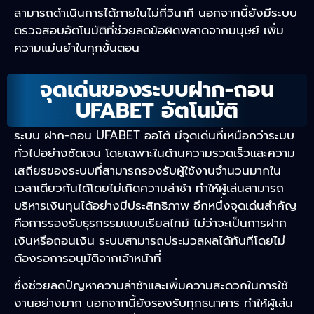
สามารถดำเนินการได้ภายในไม่กี่วินาที นอกจากนี้ยังมีระบบ
ตรวจสอบอัตโนมัติที่ช่วยลดข้อผิดพลาดจากมนุษย์ เพิ่ม
ความแม่นยำในทุกขั้นตอน
จุดเด่นของระบบฝาก-ถอน
UFABET อัตโนมัติ
ระบบ ฝาก-ถอน UFABET ออโต้ มีจุดเด่นที่เหนือกว่าระบบ
ทั่วไปอย่างชัดเจน โดยเฉพาะในด้านความรวดเร็วและความ
เสถียรของระบบที่สามารถรองรับผู้ใช้งานจำนวนมากใน
เวลาเดียวกันได้โดยไม่เกิดความล่าช้า ทำให้ผู้เล่นสามารถ
บริหารเงินทุนได้อย่างมีประสิทธิภาพ อีกหนึ่งจุดเด่นสำคัญ
คือการรองรับธุรกรรมแบบเรียลไทม์ ไม่ว่าจะเป็นการฝาก
เงินหรือถอนเงิน ระบบสามารถประมวลผลได้ทันทีโดยไม่
ต้องรอการอนุมัติจากเจ้าหน้าที่
ซึ่งช่วยลดปัญหาความล่าช้าและเพิ่มความสะดวกในการใช้
งานอย่างมาก นอกจากนี้ยังรองรับทุกธนาคาร ทำให้ผู้เล่น