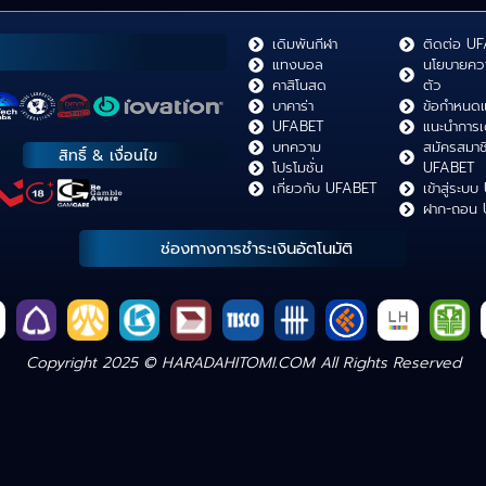
เดิมพันกีฬา
ติดต่อ U
แทงบอล
นโยบายควา
คาสิโนสด
ตัว
บาคาร่า
ข้อกำหนดแ
UFABET
แนะนำการเ
บทความ
สมัครสมาช
สิทธิ์ & เงื่อนไข
โปรโมชั่น
UFABET
เกี่ยวกับ UFABET
เข้าสู่ระบ
ฝาก-ถอน
ช่องทางการชำระเงินอัตโนมัติ
Copyright 2025 © HARADAHITOMI.COM All Rights Reserved