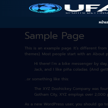
หน้าแ
Sample Page
This is an example page. It’s different from
themes). Most people start with an About pag
Hi there! I’m a bike messenger by day,
Jack, and I like piña coladas. (And gett
…or something like this:
The XYZ Doohickey Company was founde
Gotham City, XYZ employs over 2,000 
As a new WordPress user, you should go t