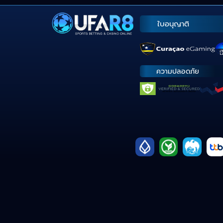
ใบอนุญาติ
ความปลอดภัย